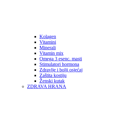
Kolagen
Vitamini
Minerali
Vitamin mix
Omega 3 esenc. masti
Stimulatori hormona
Zdravlje i bolji osjećaj
Zaštita kostiju
Ženski kutak
ZDRAVA HRANA