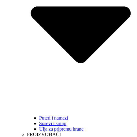
Puteri i namazi
Sosevi i sirupi
Ulja za pripremu hrane
PROIZVOĐAČI