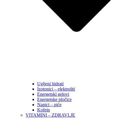
Ugljeni hidrati
Izotonici – elektroliti
Energetski gelovi
Energetske pločice
Napici – piće
Kofein
VITAMINI – ZDRAVLJE