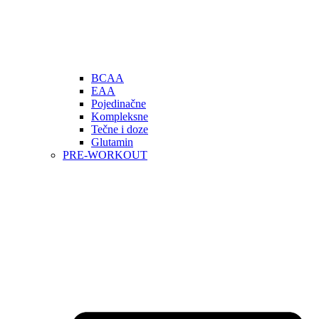
BCAA
EAA
Pojedinačne
Kompleksne
Tečne i doze
Glutamin
PRE-WORKOUT