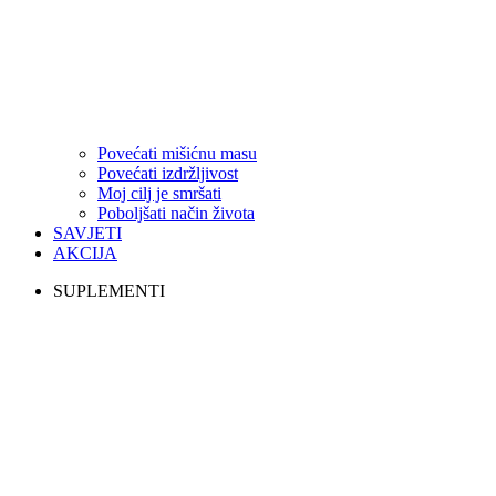
Povećati mišićnu masu
Povećati izdržljivost
Moj cilj je smršati
Poboljšati način života
SAVJETI
AKCIJA
SUPLEMENTI