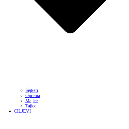
Šejkeri
Oprema
Majice
Tajice
CILJEVI