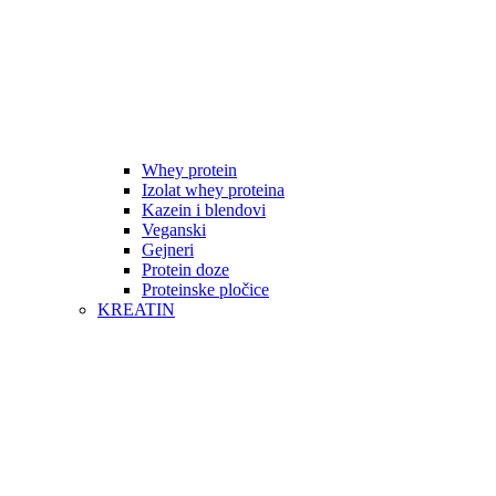
Whey protein
Izolat whey proteina
Kazein i blendovi
Veganski
Gejneri
Protein doze
Proteinske pločice
KREATIN