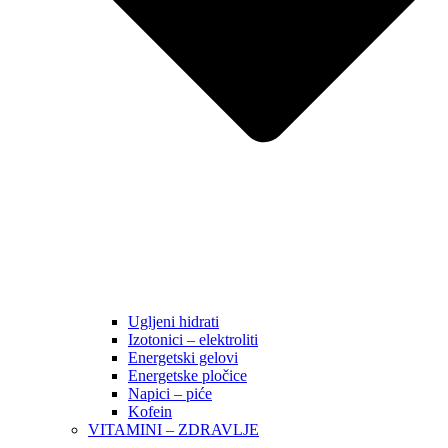
Ugljeni hidrati
Izotonici – elektroliti
Energetski gelovi
Energetske pločice
Napici – piće
Kofein
VITAMINI – ZDRAVLJE