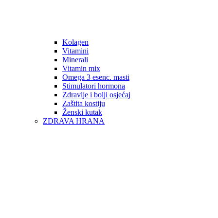
Kolagen
Vitamini
Minerali
Vitamin mix
Omega 3 esenc. masti
Stimulatori hormona
Zdravlje i bolji osjećaj
Zaštita kostiju
Ženski kutak
ZDRAVA HRANA