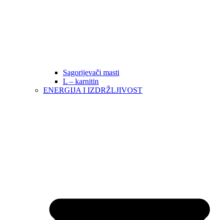
Sagorijevači masti
L – karnitin
ENERGIJA I IZDRŽLJIVOST