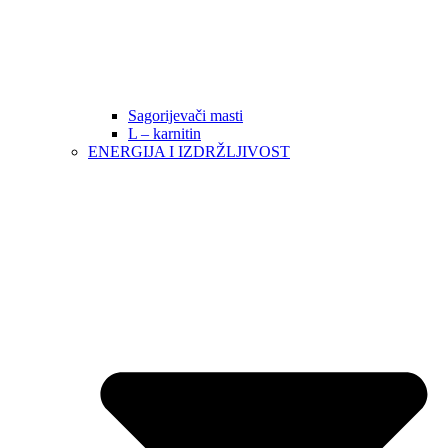
Sagorijevači masti
L – karnitin
ENERGIJA I IZDRŽLJIVOST