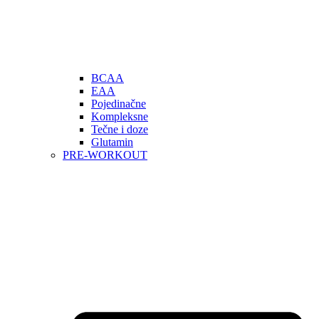
BCAA
EAA
Pojedinačne
Kompleksne
Tečne i doze
Glutamin
PRE-WORKOUT