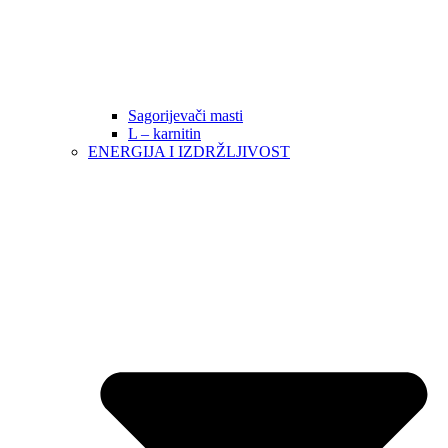
Sagorijevači masti
L – karnitin
ENERGIJA I IZDRŽLJIVOST