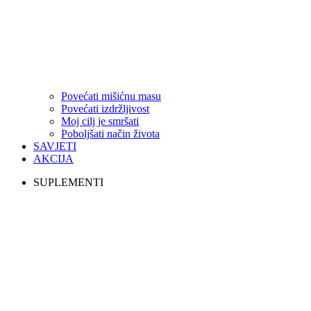
Povećati mišićnu masu
Povećati izdržljivost
Moj cilj je smršati
Poboljšati način života
SAVJETI
AKCIJA
SUPLEMENTI