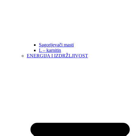
Sagorijevači masti
L – karnitin
ENERGIJA I IZDRŽLJIVOST