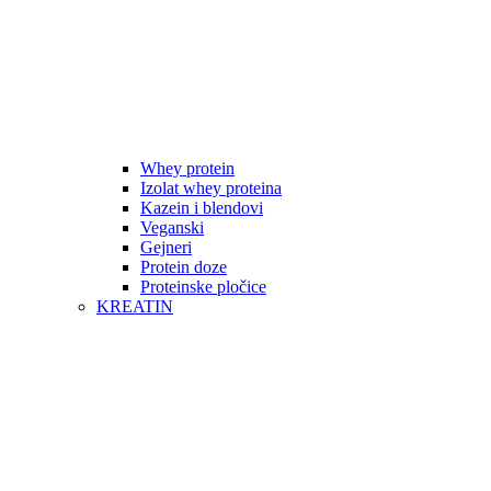
Whey protein
Izolat whey proteina
Kazein i blendovi
Veganski
Gejneri
Protein doze
Proteinske pločice
KREATIN