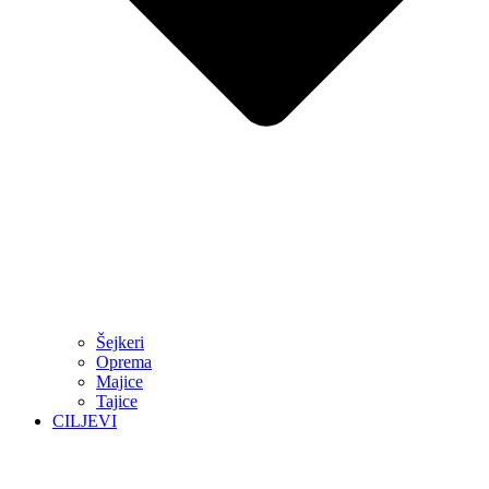
Šejkeri
Oprema
Majice
Tajice
CILJEVI