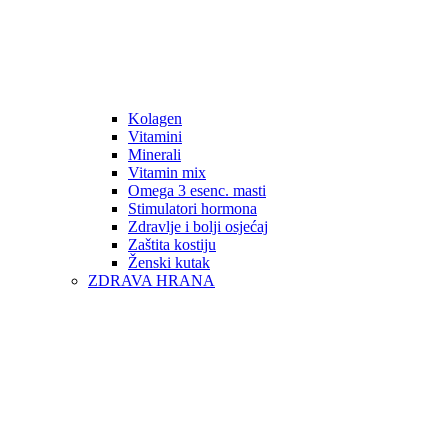
Kolagen
Vitamini
Minerali
Vitamin mix
Omega 3 esenc. masti
Stimulatori hormona
Zdravlje i bolji osjećaj
Zaštita kostiju
Ženski kutak
ZDRAVA HRANA