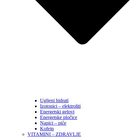
Ugljeni hidrati
Izotonici – elektroliti
Energetski gelovi
Energetske pločice
Napici – piće
Kofein
VITAMINI – ZDRAVLJE