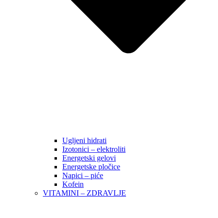
Ugljeni hidrati
Izotonici – elektroliti
Energetski gelovi
Energetske pločice
Napici – piće
Kofein
VITAMINI – ZDRAVLJE