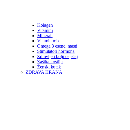
Kolagen
Vitamini
Minerali
Vitamin mix
Omega 3 esenc. masti
Stimulatori hormona
Zdravlje i bolji osjećaj
Zaštita kostiju
Ženski kutak
ZDRAVA HRANA