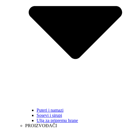
Puteri i namazi
Sosevi i sirupi
Ulja za pripremu hrane
PROIZVOĐAČI